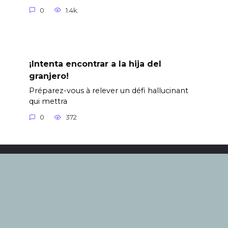
0
1.4k.
¡Intenta encontrar a la hija del
granjero!
Préparez-vous à relever un défi hallucinant
qui mettra
0
372
© 2024. Todos los derechos están reservados. El uso de
documentos y su transmisión en cualquier forma,
incluso en medios electrónicos, solo es posible con un
enlace activo a nuestro sitio, con indexación por
motores de búsqueda. Los editores no son