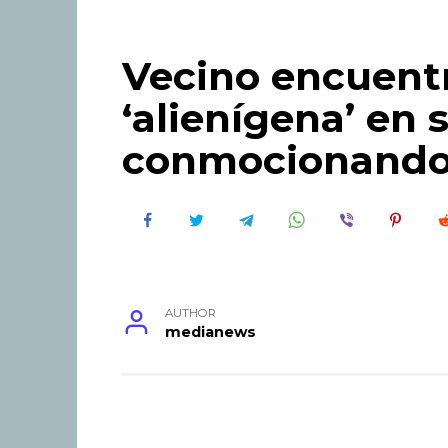
Vecino encuent
‘alienígena’ en 
conmocionando 
AUTHOR
medianews