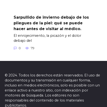
Sarpullido de invierno debajo de los
pliegues de la piel: qué se puede
hacer antes de visitar al médico.
El enrojecimiento, la picazón y el dolor
debajo del
0
79
© 2024. Todos los derechos están reservados. El uso de
documentos y su transmisión en cualquier forma,
incluso en medios electrónicos, solo es posible con un
enlace activo a nuestro sitio, con indexación por
motores de búsqueda. Los editores no son
responsables del contenido de los materiales
publicitarios.