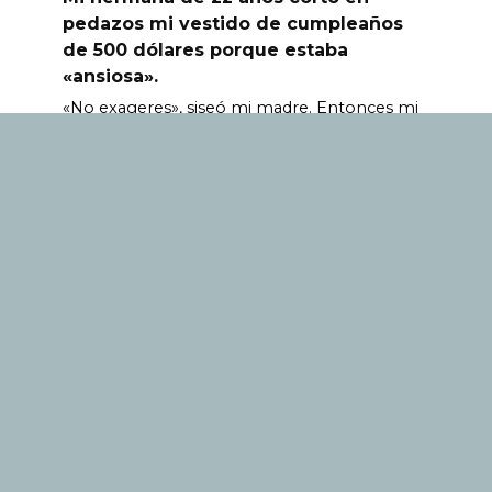
pedazos mi vestido de cumpleaños
de 500 dólares porque estaba
«ansiosa».
«No exageres», siseó mi madre. Entonces mi
padre pasó
0
431
© 2024. Todos los derechos están reservados. El uso de
documentos y su transmisión en cualquier forma,
incluso en medios electrónicos, solo es posible con un
enlace activo a nuestro sitio, con indexación por
motores de búsqueda. Los editores no son
responsables del contenido de los materiales
publicitarios.