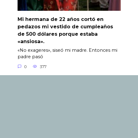
Mi hermana de 22 años cortó en
pedazos mi vestido de cumpleaños
de 500 dólares porque estaba
«ansiosa».
«No exageres», siseó mi madre. Entonces mi
padre pasó
0
377
© 2024. Todos los derechos están reservados. El uso de
documentos y su transmisión en cualquier forma,
incluso en medios electrónicos, solo es posible con un
enlace activo a nuestro sitio, con indexación por
motores de búsqueda. Los editores no son
responsables del contenido de los materiales