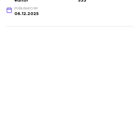
editor
533
PUBLISHED BY
06.12.2025