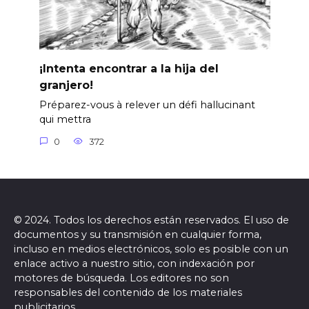
¡Intenta encontrar a la hija del
granjero!
Préparez-vous à relever un défi hallucinant
qui mettra
0
372
© 2024. Todos los derechos están reservados. El uso de
documentos y su transmisión en cualquier forma,
incluso en medios electrónicos, solo es posible con un
enlace activo a nuestro sitio, con indexación por
motores de búsqueda. Los editores no son
responsables del contenido de los materiales
publicitarios.