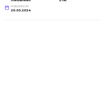
medianews
211k.
PUBLISHED BY
20.03.2024