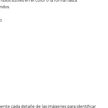
bios sutiles en el color o la forma hasta
ondos.
o.
ente cada detalle de las imágenes para identificar