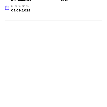
medianews
3.2k.
PUBLISHED BY
07.09.2025