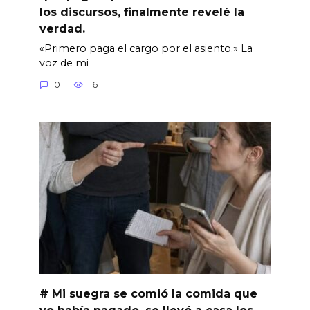
los discursos, finalmente revelé la
verdad.
«Primero paga el cargo por el asiento.» La
voz de mi
0
16
# Mi suegra se comió la comida que
yo había pagado, se llevó a casa los