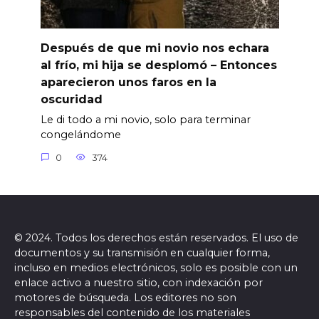
Después de que mi novio nos echara
al frío, mi hija se desplomó – Entonces
aparecieron unos faros en la
oscuridad
Le di todo a mi novio, solo para terminar
congelándome
0
374
© 2024. Todos los derechos están reservados. El uso de
documentos y su transmisión en cualquier forma,
incluso en medios electrónicos, solo es posible con un
enlace activo a nuestro sitio, con indexación por
motores de búsqueda. Los editores no son
responsables del contenido de los materiales