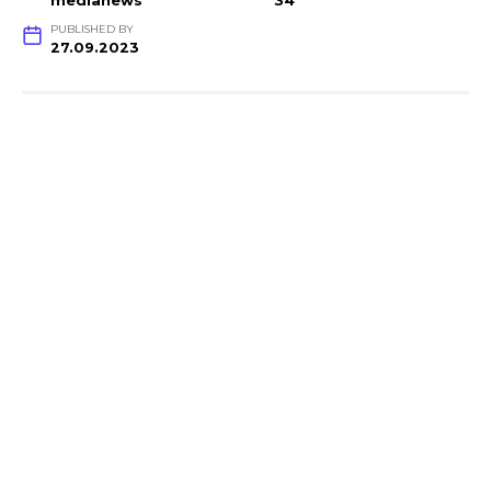
medianews
34
PUBLISHED BY
27.09.2023