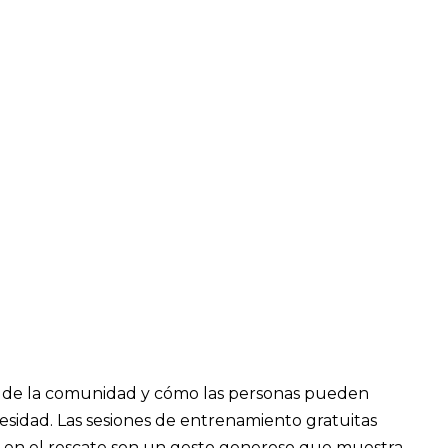
dad de la comunidad y cómo las personas pueden
sidad. Las sesiones de entrenamiento gratuitas
on en el rescate son un gesto generoso que muestra