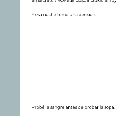
en secreto trece edificios… incluido el su
Y esa noche tomé una decisión.
Probé la sangre antes de probar la sopa.