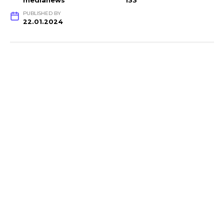
medianews
133
PUBLISHED BY
22.01.2024