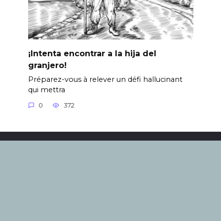
¡Intenta encontrar a la hija del
granjero!
Préparez-vous à relever un défi hallucinant
qui mettra
0
372
© 2024. Todos los derechos están reservados. El uso de
documentos y su transmisión en cualquier forma,
incluso en medios electrónicos, solo es posible con un
enlace activo a nuestro sitio, con indexación por
motores de búsqueda. Los editores no son
responsables del contenido de los materiales