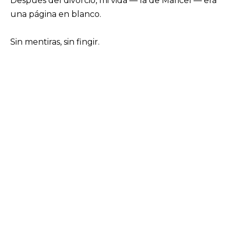
Después del divorcio, mi vida — la de Maricel — era
una página en blanco.
Sin mentiras, sin fingir.